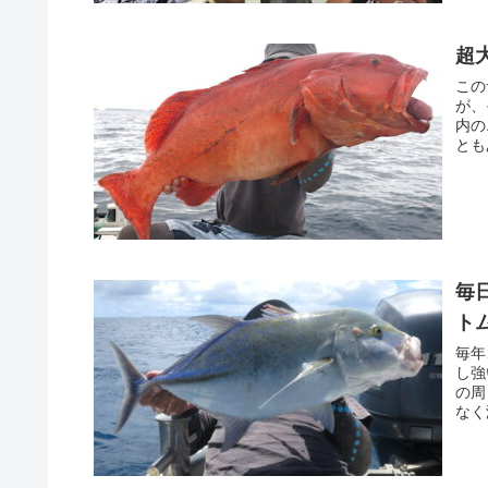
超
この
が、
内の
とも
釣り
も手
じな
ンア
毎
ト
毎年
し強
の周
なく