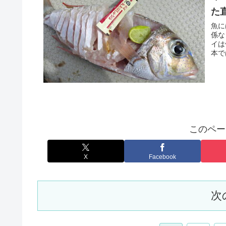
た
魚に
係な
イは
本で
体に
このペー
X
Facebook
次