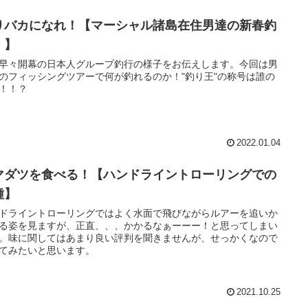
りバカになれ！【マーシャル諸島在住男達の新春釣
！】
早々開幕の日本人グループ釣行の様子をお伝えします。今回は男
のフィッシングツアーで何が釣れるのか！"釣り王"の称号は誰の
！！？
2022.01.04
マダツを食べる！【ハンドライントローリングでの
種】
ドライントローリングではよく水面で飛びながらルアーを追いか
る姿を見ますが、正直、、、かかるなぁーーー！と思ってしまい
。味に関してはあまり良い評判を聞きませんが、せっかくなので
てみたいと思います。
2021.10.25