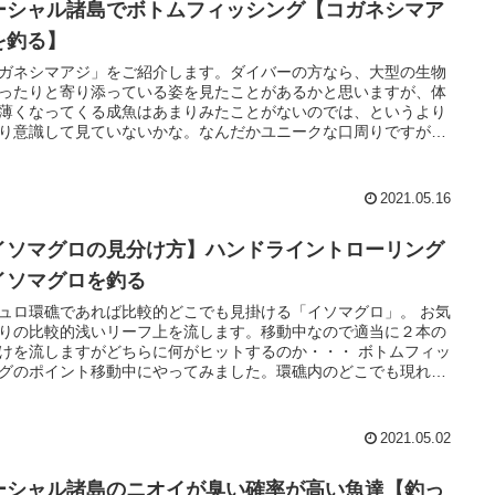
ーシャル諸島でボトムフィッシング【コガネシマア
を釣る】
ガネシマアジ」をご紹介します。ダイバーの方なら、大型の生物
ったりと寄り添っている姿を見たことがあるかと思いますが、体
薄くなってくる成魚はあまりみたことがないのでは、というより
り意識して見ていないかな。なんだかユニークな口周りですが、
ネシマアジ成魚の特徴の一つ、【 歯がない 】
2021.05.16
イソマグロの見分け方】ハンドライントローリング
イソマグロを釣る
ュロ環礁であれば比較的どこでも見掛ける「イソマグロ」。 お気
りの比較的浅いリーフ上を流します。移動中なので適当に２本の
けを流しますがどちらに何がヒットするのか・・・ ボトムフィッ
グのポイント移動中にやってみました。環礁内のどこでも現れる
、マジュロではスピアフィッシングのターゲットとしても人気が
。
2021.05.02
ーシャル諸島のニオイが臭い確率が高い魚達【釣っ