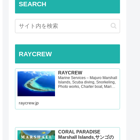
SEARCH
RAYCREW
RAYCREW
Marine Services – Majuro Marshall
Islands, Scuba diving, Snorkeling,
Photo works, Charter boat, Marine
survey, Hotel, Re…
raycrew.jp
CORAL PARADISE
Marshall Islands,サンゴの