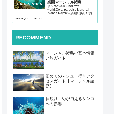
楽園マーシャル諸島
サンゴの楽園/Shallows
world,Coral paradise,Marshall
Islands,Raycrew,綺麗な美しい海,
マーシャル諸島,マジュロ環礁,レイ
www.youtube.com
クルー 【チャンネル登録よろしく
お願いします！】Presented…
RECOMMEND
マーシャル諸島の基本情報
と旅ガイド
初めてのマジュロ行きアク
セスガイド【マーシャル諸
島】
日焼け止めが与えるサンゴ
への影響