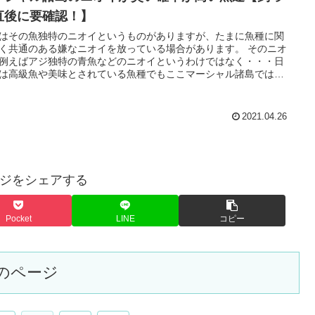
直後に要確認！】
はその魚独特のニオイというものがありますが、たまに魚種に関
く共通のある嫌なニオイを放っている場合があります。 そのニオ
例えばアジ独特の青魚などのニオイというわけではなく・・・日
は高級魚や美味とされている魚種でもここマーシャル諸島では個
より嫌なニオイがある場合があります。
2021.04.26
ジをシェアする
Pocket
LINE
コピー
のページ