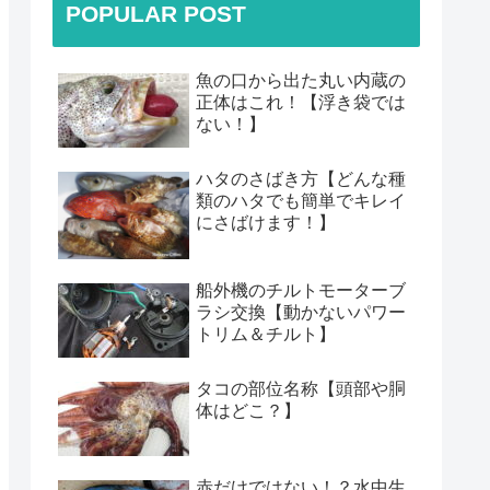
POPULAR POST
魚の口から出た丸い内蔵の
正体はこれ！【浮き袋では
ない！】
ハタのさばき方【どんな種
類のハタでも簡単でキレイ
にさばけます！】
船外機のチルトモーターブ
ラシ交換【動かないパワー
トリム＆チルト】
タコの部位名称【頭部や胴
体はどこ？】
赤だけではない！？水中生