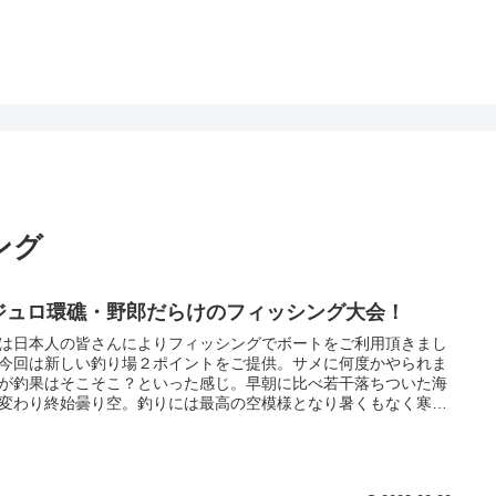
ング
ジュロ環礁・野郎だらけのフィッシング大会！
は日本人の皆さんによりフィッシングでボートをご利用頂きまし
今回は新しい釣り場２ポイントをご提供。サメに何度かやられま
が釣果はそこそこ？といった感じ。早朝に比べ若干落ちついた海
変わり終始曇り空。釣りには最高の空模様となり暑くもなく寒く
く。雨と強風だけは避けたい船上での釣りですが今回は大当た