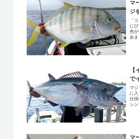
マ
ジ
「コ
にぴ
色が
あま
コガ
【
で
マジ
に入
仕掛
シン
ので
高い
マ