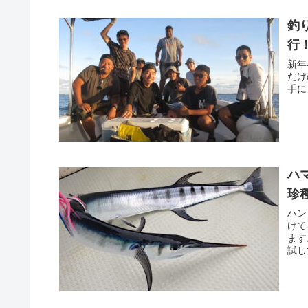
釣
行
新年
だけ
手に
ハ
珍
ハン
けて
ます
試し