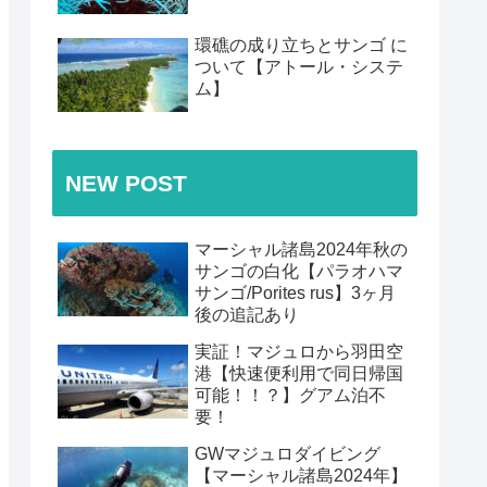
環礁の成り立ちとサンゴ に
ついて【アトール・システ
ム】
NEW POST
マーシャル諸島2024年秋の
サンゴの白化【パラオハマ
サンゴ/Porites rus】3ヶ月
後の追記あり
実証！マジュロから羽田空
港【快速便利用で同日帰国
可能！！？】グアム泊不
要！
GWマジュロダイビング
【マーシャル諸島2024年】