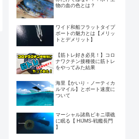
物の血の色とは？
ワイド和船フラットタイプ
ボートの魅力とは【メリッ
トとデメリット】
【筋トレ好き必見！】コロ
ナワクチン接種後に筋トレ
をやってみた結果
海里【かいり・ノーティカ
ルマイル】とボート速度に
ついて
マーシャル諸島ビキニ環礁
に眠る【 HIJMS-戦艦長門
】