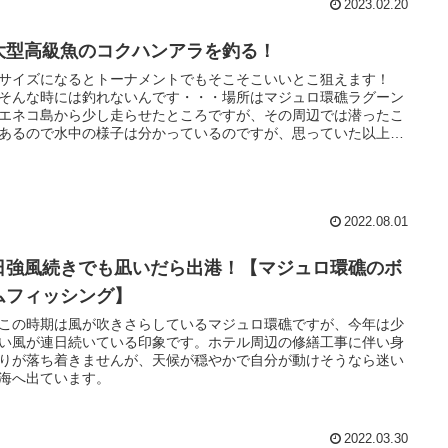
2023.02.20
大型高級魚のコクハンアラを釣る！
サイズになるとトーナメントでもそこそこいいとこ狙えます！
そんな時には釣れないんです・・・場所はマジュロ環礁ラグーン
エネコ島から少し走らせたところですが、その周辺では潜ったこ
あるので水中の様子は分かっているのですが、思っていた以上に
では良い釣果がでていませんでした。強く重い引きがあるながら
繰り寄せると上がってくる、時折また強い引き(抵抗)。こんな感
らサメではないので、水面近くまであげてみると巨大な【コクハ
ラ】！
2022.08.01
日強風続きでも凪いだら出港！【マジュロ環礁のボ
ムフィッシング】
この時期は風が吹きさらしているマジュロ環礁ですが、今年は少
い風が連日続いている印象です。ホテル周辺の修繕工事に伴い身
りが落ち着きませんが、天候が穏やかで自分が動けそうなら迷い
海へ出ています。
2022.03.30