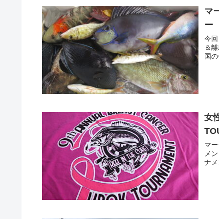
マ
ー
今回
＆離
国の
女
TO
マー
メン
ナメ