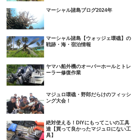
マーシャル諸島ブログ2024年
マーシャル諸島【ウォッジェ環礁】の
戦跡・海・宿泊情報
ヤマハ船外機のオーバーホールとトレ
ーラー修復作業
マジュロ環礁・野郎だらけのフィッシ
ング大会！
絶対使える！DIYにもってこいの工具
達【買って良かったマジュロにない工
具】