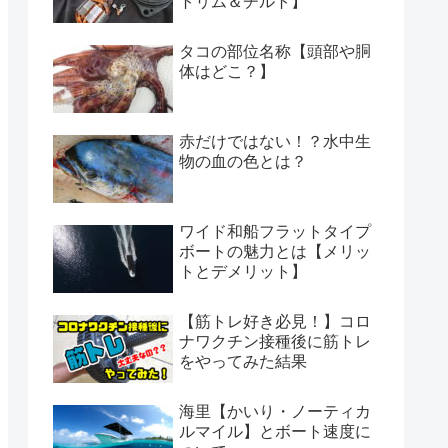
トリム＆チルト】
タコの部位名称【頭部や胴
体はどこ？】
赤だけではない！？水中生
物の血の色とは？
ワイド和船フラットタイプ
ボートの魅力とは【メリッ
トとデメリット】
【筋トレ好き必見！】コロ
ナワクチン接種後に筋トレ
をやってみた結果
海里【かいり・ノーティカ
ルマイル】とボート速度に