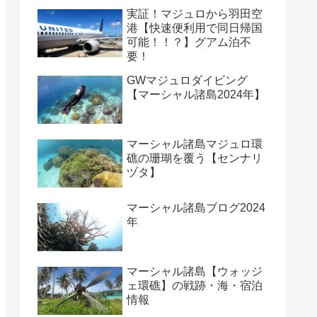
実証！マジュロから羽田空
港【快速便利用で同日帰国
可能！！？】グアム泊不
要！
GWマジュロダイビング
【マーシャル諸島2024年】
マーシャル諸島マジュロ環
礁の珊瑚を覆う【センナリ
ヅタ】
マーシャル諸島ブログ2024
年
マーシャル諸島【ウォッジ
ェ環礁】の戦跡・海・宿泊
情報