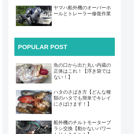
ヤマハ船外機のオーバーホ
ールとトレーラー修復作業
POPULAR POST
魚の口から出た丸い内蔵の
正体はこれ！【浮き袋では
ない！】
ハタのさばき方【どんな種
類のハタでも簡単でキレイ
にさばけます！】
船外機のチルトモーターブ
ラシ交換【動かないパワー