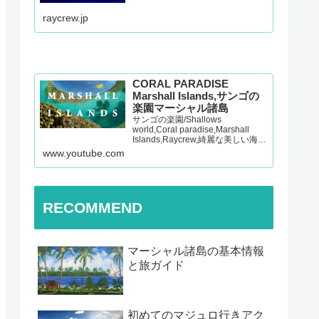
raycrew.jp
CORAL PARADISE
Marshall Islands,サンゴの
楽園マーシャル諸島
サンゴの楽園/Shallows
world,Coral paradise,Marshall
Islands,Raycrew,綺麗な美しい海,
マーシャル諸島,マジュロ環礁,レイ
www.youtube.com
クルー 【チャンネル登録よろしく
お願いします！】Presented…
RECOMMEND
マーシャル諸島の基本情報
と旅ガイド
初めてのマジュロ行きアク