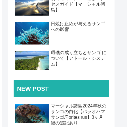
セスガイド【マーシャル諸
島】
日焼け止めが与えるサンゴ
への影響
環礁の成り立ちとサンゴ に
ついて【アトール・システ
ム】
NEW POST
マーシャル諸島2024年秋の
サンゴの白化【パラオハマ
サンゴ/Porites rus】3ヶ月
後の追記あり