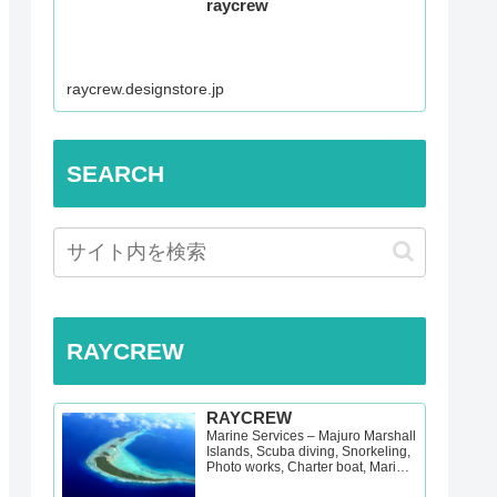
raycrew
raycrew.designstore.jp
SEARCH
RAYCREW
RAYCREW
Marine Services – Majuro Marshall
Islands, Scuba diving, Snorkeling,
Photo works, Charter boat, Marine
survey, Hotel, Re…