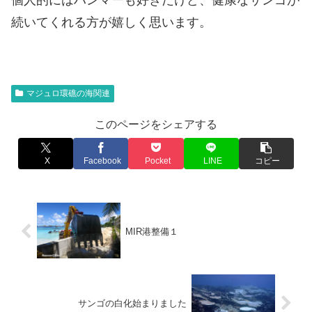
個人的にはハンマーも好きだけど、健康なサンゴが
続いてくれる方が嬉しく思います。
マジュロ環礁の海関連
このページをシェアする
X
Facebook
Pocket
LINE
コピー
MIR港整備１
サンゴの白化始まりました