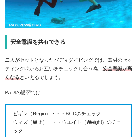
安全意識を共有できる
二人がセットとなったバディダイビングでは、器材のセッ
ティング時からお互いをチェックし合う為、
安全意識が高
くなる
といえるでしょう。
PADIの講習では、
ビギン（
B
egin）・・・
B
CDのチェック
ウィズ（
W
ith）・・・ウエイト（
W
eight）のチェ
ック