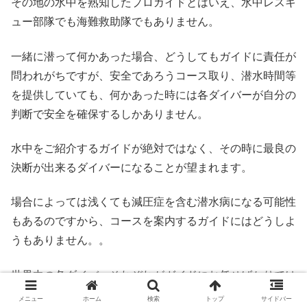
その地の水中を熟知したプロガイドとはいえ、水中レスキ
ュー部隊でも海難救助隊でもありません。
一緒に潜って何かあった場合、どうしてもガイドに責任が
問われがちですが、安全であろうコース取り、潜水時間等
を提供していても、何かあった時には各ダイバーが自分の
判断で安全を確保するしかありません。
水中をご紹介するガイドが絶対ではなく、その時に最良の
決断が出来るダイバーになることが望まれます。
場合によっては浅くても減圧症を含む潜水病になる可能性
もあるのですから、コースを案内するガイドにはどうしよ
うもありません。。
世界中の各ダイバーそれぞれがガイドにお任せばかりでは
ない自立したダイバーになれればいいですね。そのグルー
メニュー
ホーム
検索
トップ
サイドバー