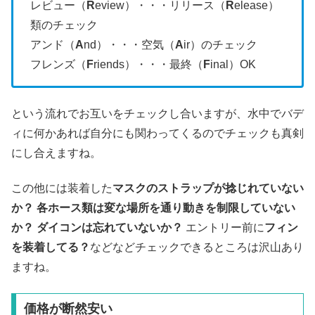
レビュー（
R
eview）・・・リリース（
R
elease）
類のチェック
アンド（
A
nd）・・・空気（
A
ir）のチェック
フレンズ（
F
riends）・・・最終（
F
inal）OK
という流れでお互いをチェックし合いますが、水中でバデ
ィに何かあれば自分にも関わってくるのでチェックも真剣
にし合えますね。
この他には装着した
マスクのストラップが捻じれていない
か？ 各ホース類は変な場所を通り動きを制限していない
か？ ダイコンは忘れていないか？
エントリー前に
フィン
を装着してる？
などなどチェックできるところは沢山あり
ますね。
価格が断然安い