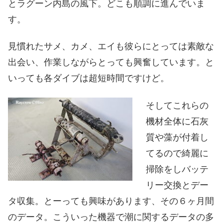
とラグーン内島の風下。どこも順調に進んでいま
す。
見慣れたサメ、カメ、エイも彼らにとっては素敵な
出会い、作業しながらとっても興奮しています。と
いっても各ダイブは超短時間ですけど。
そしてこれらの
機材全体に石灰
質や藻が付着し
てるので綺麗に
掃除をしバッテ
リー交換とデー
タ収集。とーっても興味があります、その６ヶ月間
のデータ。こういった機器で潮に関するデータの多