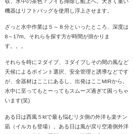
収、水中の茶色？ブイも掃除し船上へ。大きく重い
機器はリフトバッグを使用し浮上させます。
ざっと水中作業は５～８分といったところ、深度は
8～17m。それらを探す方が時間が掛かりま
す。。。
それらを時に２ダイブ、３ダイブしその間の風など
天候によるポイント選択、安全管理と誘導などです
が、全器材はここにあるし、出発はここMIRから。
水中に至ってもとーってもスムーズ過ぎて困っちゃ
います(笑)
ある日は西風５ktで最も悩むリタ側の外洋も楽チン
凪（イルカも登場）。ある日は風が戻り空港側外洋