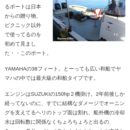
るボートは日本
からの贈り物。
ピクニック以外
で使ってるのを
初めて見まし
た・・このボート。
YAMAHAの38フィート。とーっても広い和船でヤ
マハの中では最大級の和船タイプです。
エンジンはSUZUKIの150hp２機掛け。2年前後しか
経ってないのに、すでに結構なダメージでオーニン
グを支えてるヘリのトップ面は割れ、船外機の冷却
水は回転数に関係なくちょろちょろと出るの