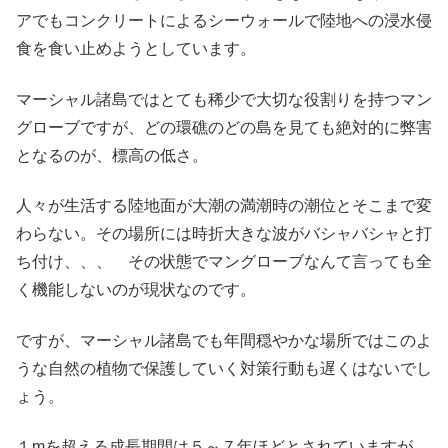
アでもコンクリートによるシーウォールで陸地への浸水侵
食を食い止めようとしています。
マーシャル諸島ではとても稀少で大切な役割りを持つマン
グローブですが、どの環礁のどの島を見ても絶対的に弊害
となるのが、標高の低さ。
人々が生活する陸地面が大潮の満潮時の潮位とそこまで変
わらない。その場所には時折大きな波がバシャバシャと打
ち付け、、、 その状態でマングローブなんて言っても全
く機能しないのが現状なのです。
ですが、マーシャル諸島でも年間穏やかな場所ではこのよ
うな自然の植物で保護していく対策行動も遅くはないでし
ょう。
１mを超える成長期間は５～７年ほどとされていますが、