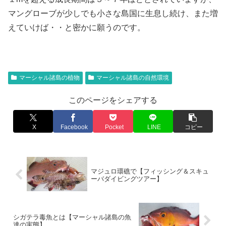
マングローブが少しでも小さな島国に生息し続け、また増
えていけば・・と密かに願うのです。
マーシャル諸島の植物
マーシャル諸島の自然環境
このページをシェアする
X
Facebook
Pocket
LINE
コピー
マジュロ環礁で【フィッシング＆スキュ
ーバダイビングツアー】
シガテラ毒魚とは【マーシャル諸島の魚
達の実態】