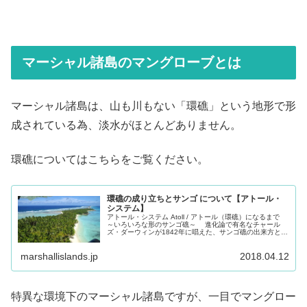
マーシャル諸島のマングローブとは
マーシャル諸島は、山も川もない「環礁」という地形で形
成されている為、淡水がほとんどありません。
環礁についてはこちらをご覧ください。
環礁の成り立ちとサンゴ について【アトール・
システム】
アトール・システム Atoll / アトール（環礁）になるまで
～いろいろな形のサンゴ礁～ 進化論で有名なチャール
ズ・ダーウィンが1842年に唱えた、サンゴ礁の出来方と形
に関する学説が「沈降説」です。それは、大洋の孤立した
火山島が沈降してゆくのに従い、その周辺にサンゴ礁が発
marshallislands.jp
2018.04.12
達し、裾礁（きょしょう）、堡礁（ほしょう）、環礁（か
んしょう）と順次形成されていくとするもので、世界中の
多くのサンゴ礁に当てはまります。 では、その特徴を一
つ一つ見ていきましょう。
特異な環境下のマーシャル諸島ですが、一目でマングロー