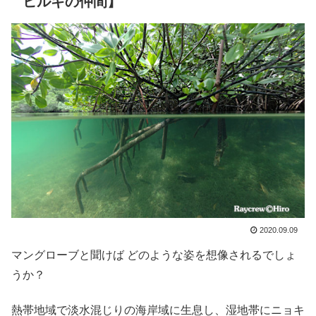
ヒルギの仲間】
2020.09.09
マングローブと聞けば どのような姿を想像されるでしょ
うか？
熱帯地域で淡水混じりの海岸域に生息し、湿地帯にニョキ