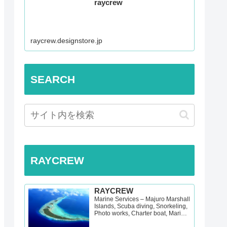
raycrew
raycrew.designstore.jp
SEARCH
RAYCREW
RAYCREW
Marine Services – Majuro Marshall
Islands, Scuba diving, Snorkeling,
Photo works, Charter boat, Marine
survey, Hotel, Re…