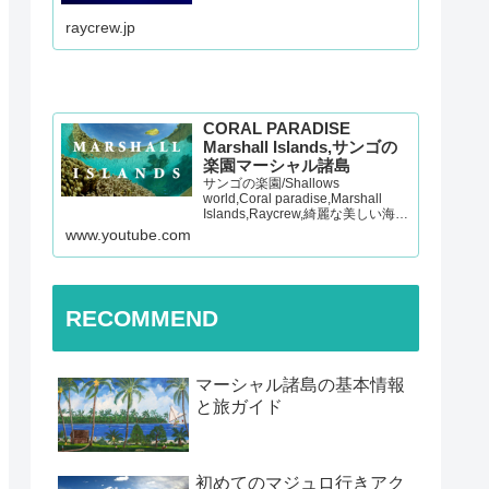
raycrew.jp
CORAL PARADISE
Marshall Islands,サンゴの
楽園マーシャル諸島
サンゴの楽園/Shallows
world,Coral paradise,Marshall
Islands,Raycrew,綺麗な美しい海,
マーシャル諸島,マジュロ環礁,レイ
www.youtube.com
クルー 【チャンネル登録よろしく
お願いします！】Presented…
RECOMMEND
マーシャル諸島の基本情報
と旅ガイド
初めてのマジュロ行きアク