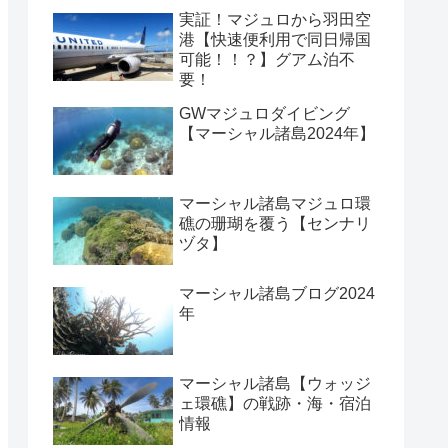
実証！マジュロから羽田空
港【快速便利用で同日帰国
可能！！？】グアム泊不
要！
GWマジュロダイビング
【マーシャル諸島2024年】
マーシャル諸島マジュロ環
礁の珊瑚を覆う【センナリ
ヅタ】
マーシャル諸島ブログ2024
年
マーシャル諸島【ウォッジ
ェ環礁】の戦跡・海・宿泊
情報