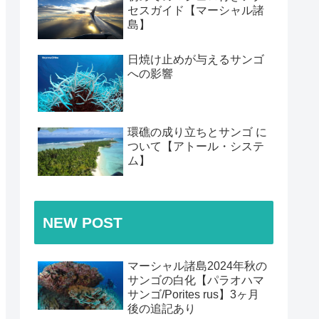
セスガイド【マーシャル諸
島】
日焼け止めが与えるサンゴ
への影響
環礁の成り立ちとサンゴ に
ついて【アトール・システ
ム】
NEW POST
マーシャル諸島2024年秋の
サンゴの白化【パラオハマ
サンゴ/Porites rus】3ヶ月
後の追記あり