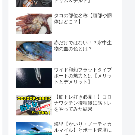
トリム＆チルト】
タコの部位名称【頭部や胴
体はどこ？】
赤だけではない！？水中生
物の血の色とは？
ワイド和船フラットタイプ
ボートの魅力とは【メリッ
トとデメリット】
【筋トレ好き必見！】コロ
ナワクチン接種後に筋トレ
をやってみた結果
海里【かいり・ノーティカ
ルマイル】とボート速度に