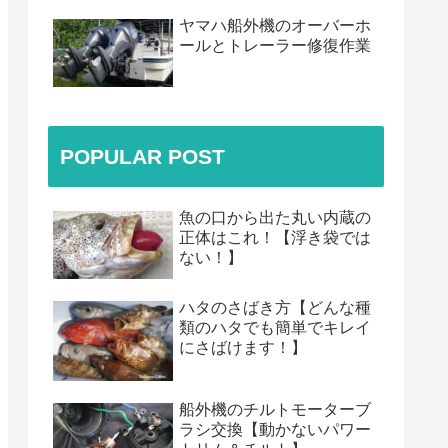
ヤマハ船外機のオーバーホ
ールとトレーラー修復作業
POPULAR POST
魚の口から出た丸い内蔵の
正体はこれ！【浮き袋では
ない！】
ハタのさばき方【どんな種
類のハタでも簡単でキレイ
にさばけます！】
船外機のチルトモーターブ
ラシ交換【動かないパワー