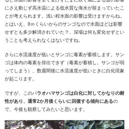
にさえ動じず高水温による低水質な海水が留まっていたこ
とが考えられます。浅い程水面の影響は受けますからね。
とはいえ、8ｍくらいからのサンゴなので水面ほどは影響
せずとも多少解消されていた？、深場は何も変化せずとい
うことも考えられなくはないですね。
さらに水流速度が低いとサンゴに毒素が蓄積します。サン
ゴは体内の毒素を排出できず（毒素が蓄積し、サンゴが弱
ってしまう）、数週間後に水流速度が低いときに白化現象
が起こります。
ですが、このパ
ラオハマサンゴは白化に対してかなりの耐
性があり、通常2か月後くらいに回復する傾向にある
の
で、今後も観察してみたいと思います。