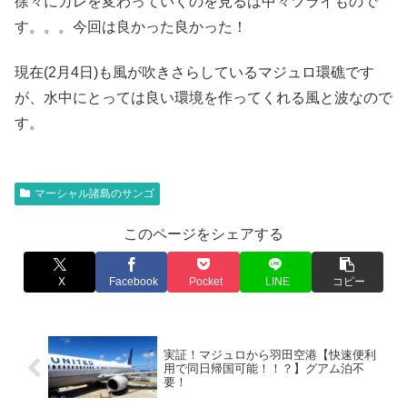
徐々にガレを変わっていくのを見るは中々ツライもので
す。。。今回は良かった良かった！
現在(2月4日)も風が吹きさらしているマジュロ環礁です
が、水中にとっては良い環境を作ってくれる風と波なので
す。
マーシャル諸島のサンゴ
このページをシェアする
X
Facebook
Pocket
LINE
コピー
実証！マジュロから羽田空港【快速便利
用で同日帰国可能！！？】グアム泊不
要！