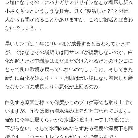
レ場になりその上にハナガサミドリイシなどが着床し所々
小さく育つというような具合。良く “復活した？” と外国
人からも聞かれることがありますが、これは復活とは言わ
ないでしょう。。
早いサンゴは１年に10cmほど成長すると言われています
が、ではなぜその場所では同サンゴが復活しないのか。白
化が起きた水中環境はまだまだ受け入れるだけのサンゴに
とって良い環境が戻っていないのでしょうね、そしてまた
新たに白化が始まり・・・周囲はガレ場になり着床した新
たなサンゴの成長よりも悪化が上回るのみ。
白化する原因は様々で何度かこのブログ等でも取り上げて
いますが、昨今は概ね海水温の上昇だと言われています。
確かに今年は夏くらいから水温30度をキープし29度には
下がらない、そして水面のみならずある程度の深度下も同
様です。（ウェットレンタルがないので楽ちんです