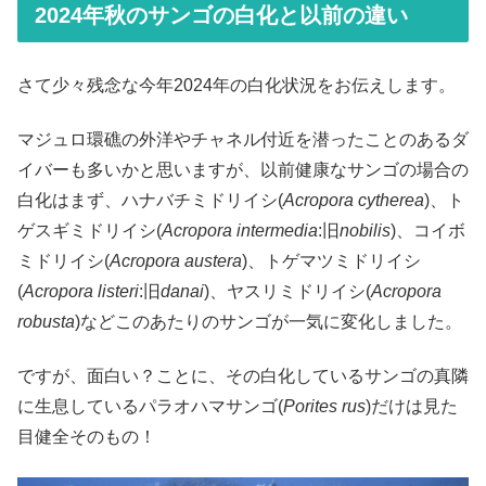
2024年秋のサンゴの白化と以前の違い
さて少々残念な今年2024年の白化状況をお伝えします。
マジュロ環礁の外洋やチャネル付近を潜ったことのあるダ
イバーも多いかと思いますが、以前健康なサンゴの場合の
白化はまず、ハナバチミドリイシ(
Acropora cytherea
)、ト
ゲスギミドリイシ(
Acropora intermedia
:旧
nobilis
)、コイボ
ミドリイシ(
Acropora austera
)、トゲマツミドリイシ
(
Acropora listeri
:旧
danai
)、ヤスリミドリイシ(
Acropora
robusta
)などこのあたりのサンゴが一気に変化しました。
ですが、面白い？ことに、その白化しているサンゴの真隣
に生息しているパラオハマサンゴ(
Porites rus
)だけは見た
目健全そのもの！