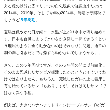
える程の状態と広エリアでの白化現象で確認出来たのは、
2014年、2019年、そして今年の2024年。時期は毎回秋で
ちょうど
５年周期
。
夏場は穏やかな日が続き、水温が上がり水中が濁り始めま
す。日本も台風によって水中をかき回し一掃できる？とい
う理屈のように全く動かないのはそれなりに問題。通常の
潮の満ち引きだけでは藻すら動かないでしょうから。。
さて、この５年周期ですが、その５年間の間に以前白化し
そのまま死滅したサンゴが復活したかというとそういうわ
けではありません。もちろん、死滅したガレの上に着床し
育ち始めているサンゴもありますが、それは同じサンゴで
はなく異なる種。
例えば、大きなハナバチミドリイシ(テーブルサンゴ)がガ