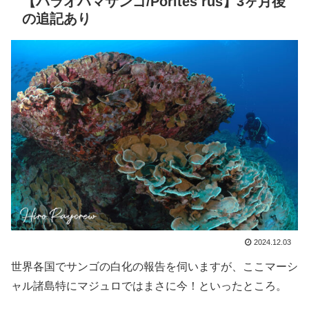
【パラオハマサンゴ/Porites rus】3ヶ月後
の追記あり
2024.12.03
世界各国でサンゴの白化の報告を伺いますが、ここマーシ
ャル諸島特にマジュロではまさに今！といったところ。