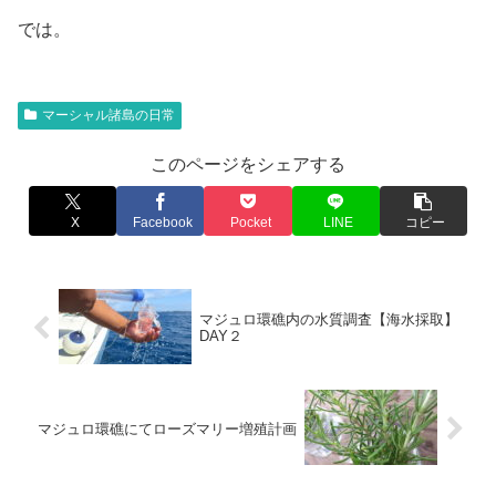
では。
マーシャル諸島の日常
このページをシェアする
X
Facebook
Pocket
LINE
コピー
マジュロ環礁内の水質調査【海水採取】
DAY２
マジュロ環礁にてローズマリー増殖計画