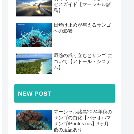
セスガイド【マーシャル諸
島】
日焼け止めが与えるサンゴ
への影響
環礁の成り立ちとサンゴ に
ついて【アトール・システ
ム】
NEW POST
マーシャル諸島2024年秋の
サンゴの白化【パラオハマ
サンゴ/Porites rus】3ヶ月
後の追記あり