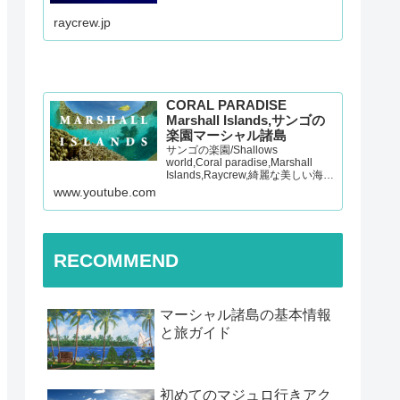
raycrew.jp
CORAL PARADISE
Marshall Islands,サンゴの
楽園マーシャル諸島
サンゴの楽園/Shallows
world,Coral paradise,Marshall
Islands,Raycrew,綺麗な美しい海,
マーシャル諸島,マジュロ環礁,レイ
www.youtube.com
クルー 【チャンネル登録よろしく
お願いします！】Presented…
RECOMMEND
マーシャル諸島の基本情報
と旅ガイド
初めてのマジュロ行きアク