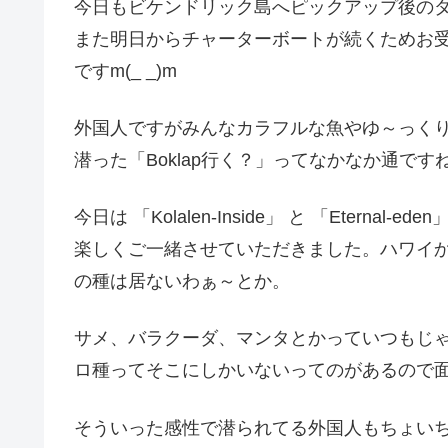
今日もビケンドリック島へピックアップ後の
また明日からチャーターボートが続くためお
ですm(_ _)m
外国人ですがみんなカラフルな魚やゆ～っく
潜った「Boklap行く？」ってなかなか通で
今日は 「Kolalen-Inside」 と 「Eter
楽しくご一緒させていただきました。ハワイ
の種は居ないわぁ～とか。
サメ、バラクーダ、マンタとかっていつもじ
ロ種ってそこにしかいないってのがあるので
そういった感性で潜られてる外国人もちょい