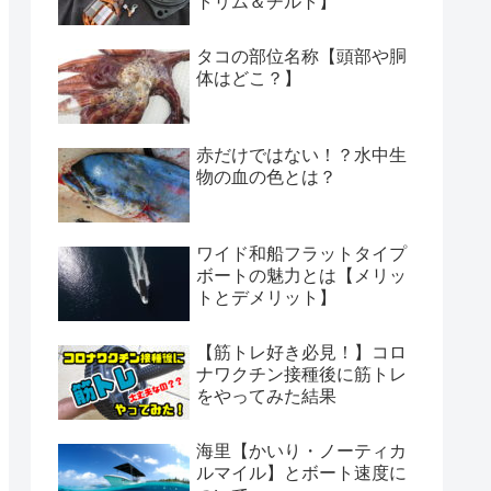
トリム＆チルト】
タコの部位名称【頭部や胴
体はどこ？】
赤だけではない！？水中生
物の血の色とは？
ワイド和船フラットタイプ
ボートの魅力とは【メリッ
トとデメリット】
【筋トレ好き必見！】コロ
ナワクチン接種後に筋トレ
をやってみた結果
海里【かいり・ノーティカ
ルマイル】とボート速度に