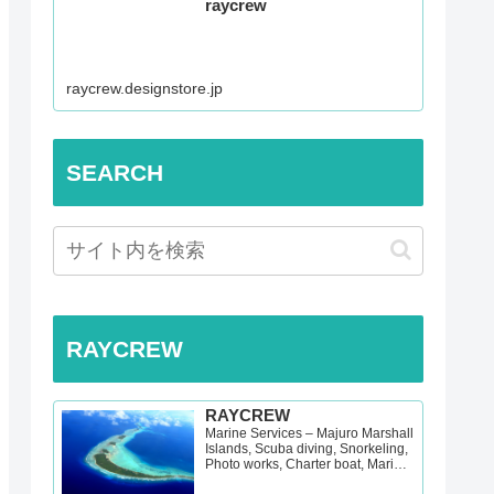
raycrew
raycrew.designstore.jp
SEARCH
RAYCREW
RAYCREW
Marine Services – Majuro Marshall
Islands, Scuba diving, Snorkeling,
Photo works, Charter boat, Marine
survey, Hotel, Re…