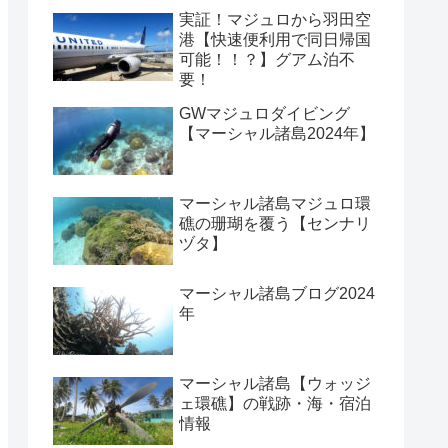
実証！マジュロから羽田空
港【快速便利用で同日帰国
可能！！？】グアム泊不
要！
GWマジュロダイビング
【マーシャル諸島2024年】
マーシャル諸島マジュロ環
礁の珊瑚を覆う【センナリ
ヅタ】
マーシャル諸島ブログ2024
年
マーシャル諸島【ウォッジ
ェ環礁】の戦跡・海・宿泊
情報