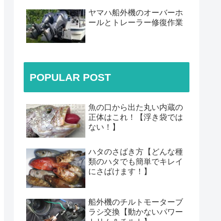
ヤマハ船外機のオーバーホ
ールとトレーラー修復作業
POPULAR POST
魚の口から出た丸い内蔵の
正体はこれ！【浮き袋では
ない！】
ハタのさばき方【どんな種
類のハタでも簡単でキレイ
にさばけます！】
船外機のチルトモーターブ
ラシ交換【動かないパワー