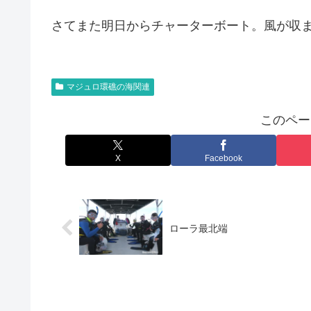
さてまた明日からチャーターボート。風が収
マジュロ環礁の海関連
このペー
X
Facebook
ローラ最北端