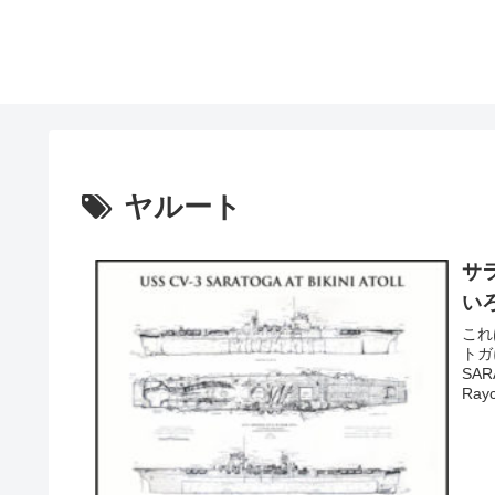
ヤルート
サ
い
これ
トガ
SA
Ra