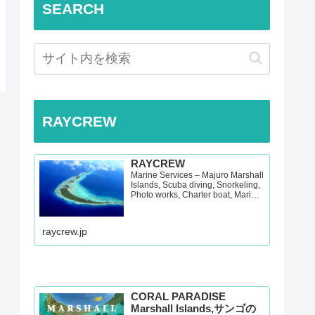
SEARCH
RAYCREW
RAYCREW
Marine Services – Majuro Marshall
Islands, Scuba diving, Snorkeling,
Photo works, Charter boat, Marine
survey, Hotel, Re…
raycrew.jp
CORAL PARADISE
Marshall Islands,サンゴの