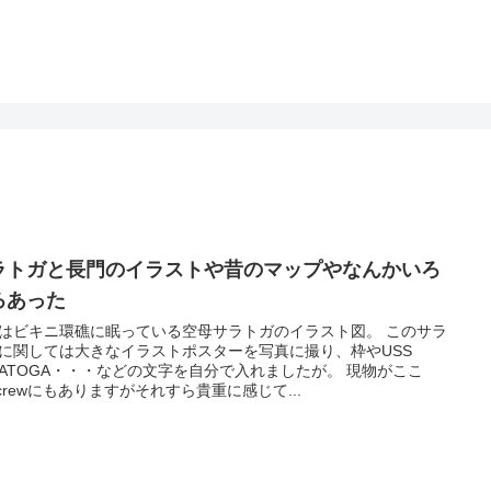
ラトガと長門のイラストや昔のマップやなんかいろ
ろあった
はビキニ環礁に眠っている空母サラトガのイラスト図。 このサラ
に関しては大きなイラストポスターを写真に撮り、枠やUSS
RATOGA・・・などの文字を自分で入れましたが。 現物がここ
ycrewにもありますがそれすら貴重に感じて...