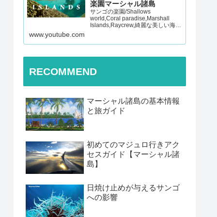
楽園マーシャル諸島
サンゴの楽園/Shallows
world,Coral paradise,Marshall
Islands,Raycrew,綺麗な美しい海,
マーシャル諸島,マジュロ環礁,レイ
www.youtube.com
クルー 【チャンネル登録よろしく
お願いします！】Presented…
RECOMMEND
マーシャル諸島の基本情報
と旅ガイド
初めてのマジュロ行きアク
セスガイド【マーシャル諸
島】
日焼け止めが与えるサンゴ
への影響