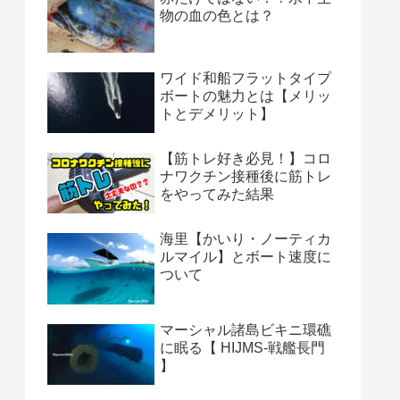
物の血の色とは？
ワイド和船フラットタイプ
ボートの魅力とは【メリッ
トとデメリット】
【筋トレ好き必見！】コロ
ナワクチン接種後に筋トレ
をやってみた結果
海里【かいり・ノーティカ
ルマイル】とボート速度に
ついて
マーシャル諸島ビキニ環礁
に眠る【 HIJMS-戦艦長門
】