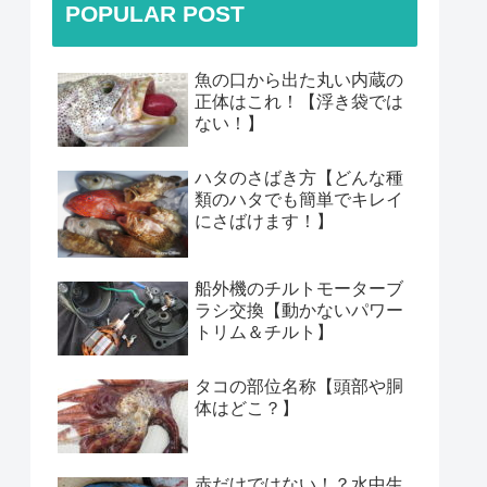
POPULAR POST
魚の口から出た丸い内蔵の
正体はこれ！【浮き袋では
ない！】
ハタのさばき方【どんな種
類のハタでも簡単でキレイ
にさばけます！】
船外機のチルトモーターブ
ラシ交換【動かないパワー
トリム＆チルト】
タコの部位名称【頭部や胴
体はどこ？】
赤だけではない！？水中生