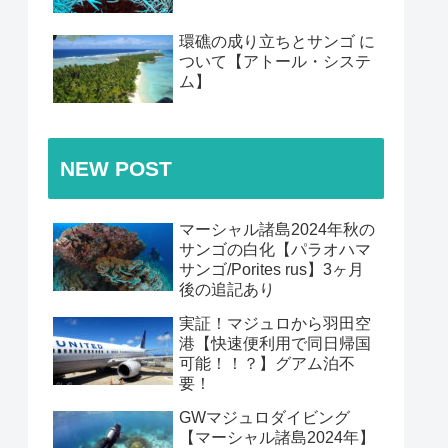
環礁の成り立ちとサンゴ に
ついて【アトール・システ
ム】
NEW POST
マーシャル諸島2024年秋の
サンゴの白化【パラオハマ
サンゴ/Porites rus】3ヶ月
後の追記あり
実証！マジュロから羽田空
港【快速便利用で同日帰国
可能！！？】グアム泊不
要！
GWマジュロダイビング
【マーシャル諸島2024年】