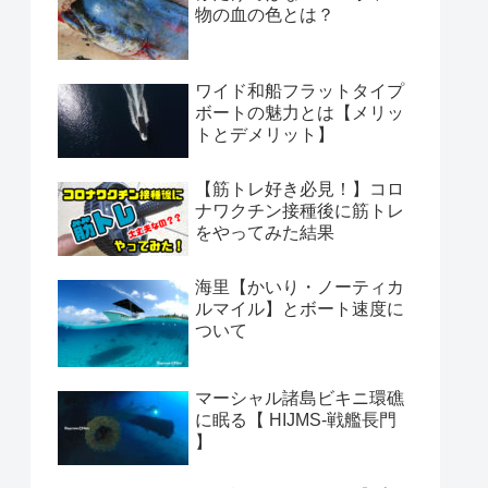
物の血の色とは？
ワイド和船フラットタイプ
ボートの魅力とは【メリッ
トとデメリット】
【筋トレ好き必見！】コロ
ナワクチン接種後に筋トレ
をやってみた結果
海里【かいり・ノーティカ
ルマイル】とボート速度に
ついて
マーシャル諸島ビキニ環礁
に眠る【 HIJMS-戦艦長門
】