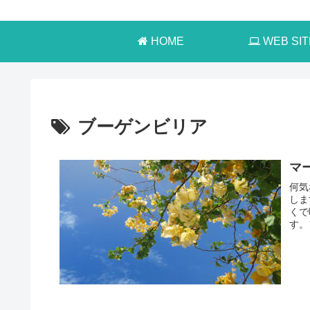
HOME
WEB SIT
ブーゲンビリア
マ
何気
しま
くで
す。
特殊