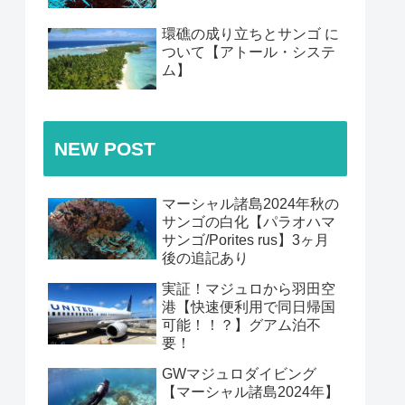
環礁の成り立ちとサンゴ に
ついて【アトール・システ
ム】
NEW POST
マーシャル諸島2024年秋の
サンゴの白化【パラオハマ
サンゴ/Porites rus】3ヶ月
後の追記あり
実証！マジュロから羽田空
港【快速便利用で同日帰国
可能！！？】グアム泊不
要！
GWマジュロダイビング
【マーシャル諸島2024年】