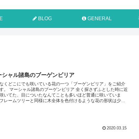
E
BLOG
GENERAL
ーシャル諸島のブーゲンビリア
なくどこにでも咲いている花の一つ「ブーゲンビリア」をご紹介
す。 マーシャル諸島のブーゲンビリア 全く探さずふとした時に近
咲いてた、目についたなんてことも多いほど普通に咲いていま
フレームツリーと同様に木全体を色付けるような花の形状は少々
な付き方をしています。
2020.03.15