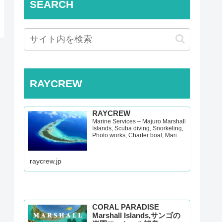
SEARCH
RAYCREW
RAYCREW
Marine Services – Majuro Marshall
Islands, Scuba diving, Snorkeling,
Photo works, Charter boat, Marine
survey, Hotel, Re…
raycrew.jp
CORAL PARADISE
Marshall Islands,サンゴの