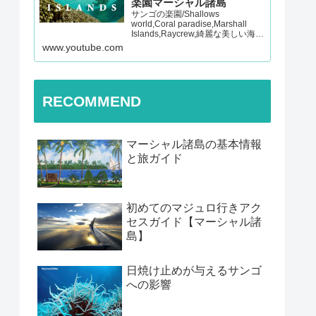
楽園マーシャル諸島
サンゴの楽園/Shallows
world,Coral paradise,Marshall
Islands,Raycrew,綺麗な美しい海,
マーシャル諸島,マジュロ環礁,レイ
www.youtube.com
クルー 【チャンネル登録よろしく
お願いします！】Presented…
RECOMMEND
マーシャル諸島の基本情報
と旅ガイド
初めてのマジュロ行きアク
セスガイド【マーシャル諸
島】
日焼け止めが与えるサンゴ
への影響